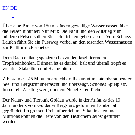
EN
DE
Über eine Breite von 150 m stürzen gewaltige Wassermassen über
die Felsen hinunter! Nur Mut: Die Fahrt und den Aufstieg zum
mittleren Felsen sollten Sie sich nicht entgehen lassen. Vom Schloss
Laufen führt Sie ein Fussweg vorbei an den tosenden Wassermassen
zur Plattform «Fischetz».
Dem Bach entlang spazieren bis zu den faszinierenden
Tropfsteinhöhlen. Drinnen ist es dunkel, kalt und überall tropft es
von den Stalaktiten und Stalagmiten.
Z Fuss in ca. 45 Minuten erreichbar. Rstaurant mit atemberaubender
See- und Bergsicht überrascht und überzeugt. Schönes Spielplatz.
Immer ein Ausflug wert, um dem Nebel zu entfliehen.
Der Natur- und Tierpark Goldau wurde in der Anfangs des 19.
Jahrhunderts vom Goldauer Bergsturz geformten Landschaft
gegründet. Im grossen Freilaufbereich mit Sikahirschen und
Mufflons können die Tiere von den Besuchern selbst gefüttert
werden.