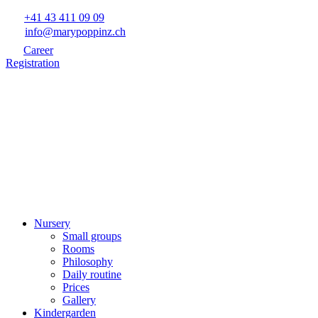
+41 43 411 09 09
info@marypoppinz.ch
Career
Registration
Nursery
Small groups
Rooms
Philosophy
Daily routine
Prices
Gallery
Kindergarden