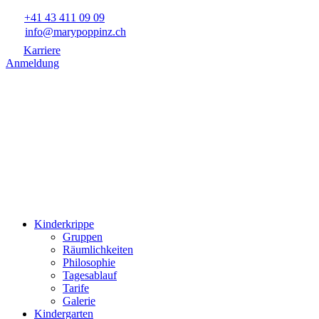
+41 43 411 09 09
info@marypoppinz.ch
Karriere
Anmeldung
Kinderkrippe
Gruppen
Räumlichkeiten
Philosophie
Tagesablauf
Tarife
Galerie
Kindergarten