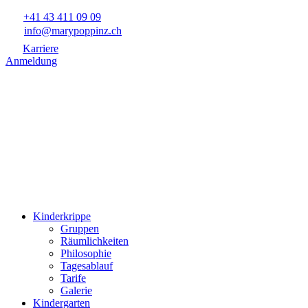
+41 43 411 09 09
info@marypoppinz.ch
Karriere
Anmeldung
Kinderkrippe
Gruppen
Räumlichkeiten
Philosophie
Tagesablauf
Tarife
Galerie
Kindergarten